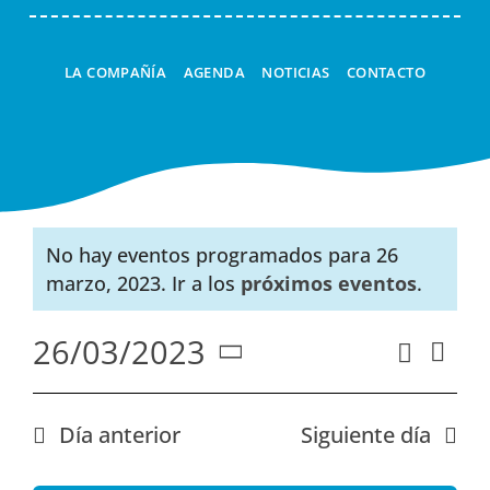
LA COMPAÑÍA
AGENDA
NOTICIAS
CONTACTO
No hay eventos programados para 26
Aviso
marzo, 2023. Ir a los
próximos eventos
.
26/03/2023
Nav
Buscar
Naveg
Día
Seleccionar
de
de
fecha.
vist
búsqu
Día anterior
Siguiente día
de
y