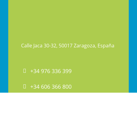
Calle Jaca 30-32, 50017 Zaragoza, España
+34 976 336 399
+34 606 366 800
PAI@PAI.COM.ES