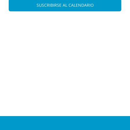
Eve
vistas
SUSCRIBIRSE AL CALENDARIO
de
Evento