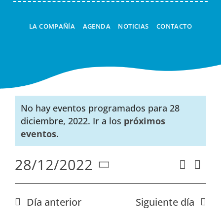
LA COMPAÑÍA
AGENDA
NOTICIAS
CONTACTO
No hay eventos programados para 28
diciembre, 2022. Ir a los
próximos
Aviso
eventos
.
28/12/2022
Nav
Buscar
Naveg
Día
Seleccionar
de
de
fecha.
vist
búsqu
Día anterior
Siguiente día
de
y