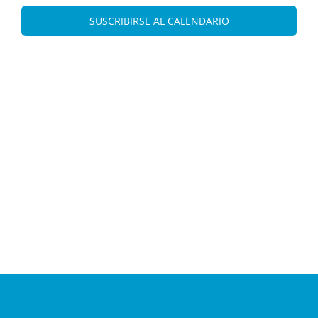
Eve
vistas
SUSCRIBIRSE AL CALENDARIO
de
Evento