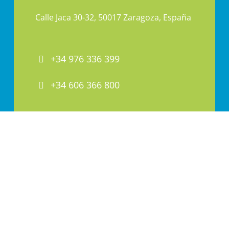
Calle Jaca 30-32, 50017 Zaragoza, España
+34 976 336 399
+34 606 366 800
PAI@PAI.COM.ES