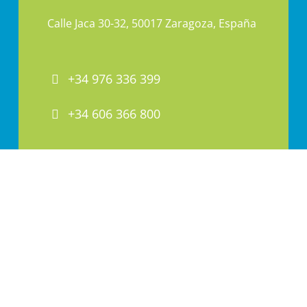
Calle Jaca 30-32, 50017 Zaragoza, España
+34 976 336 399
+34 606 366 800
PAI@PAI.COM.ES