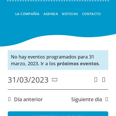
LA COMPAÑÍA
AGENDA
NOTICIAS
CONTACTO
No hay eventos programados para 31
Aviso
marzo, 2023. Ir a los
próximos eventos
.
31/03/2023
Nav
Buscar
Naveg
Día
Seleccionar
de
de
fecha.
vist
búsqu
Día anterior
Siguiente día
de
y
Eve