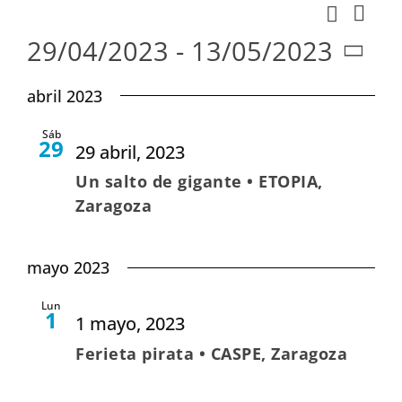
Nav
Buscar
Naveg
Lista
de
29/04/2023
 - 
13/05/2023
de
vist
Seleccionar
búsqu
abril 2023
de
fecha.
y
Eve
Sáb
vistas
29
29 abril, 2023
de
Un salto de gigante • ETOPIA,
Evento
Zaragoza
mayo 2023
Lun
1
1 mayo, 2023
Ferieta pirata • CASPE, Zaragoza