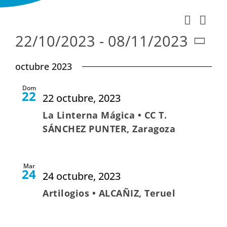
Nav
Buscar
Naveg
Lista
de
22/10/2023
 - 
08/11/2023
de
vist
Seleccionar
búsqu
octubre 2023
de
fecha.
y
Eve
Dom
vistas
22
22 octubre, 2023
de
La Linterna Mágica • CC T.
Evento
SÁNCHEZ PUNTER, Zaragoza
Mar
24
24 octubre, 2023
Artilogios • ALCAÑIZ, Teruel