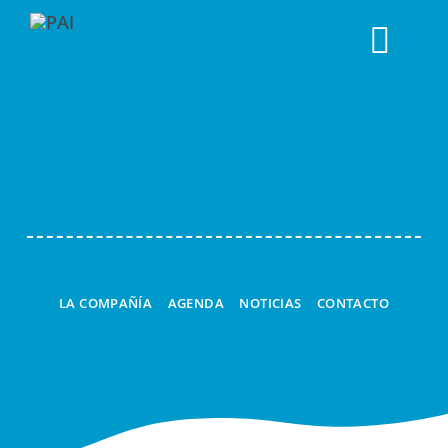
Togg
ESPACIOS DE JUEGO
Navi
ESPECTÁCULOS
TALLERES
LA LINTERNA MÁGICA
CUCÚ
LA COMPAÑÍA
AGENDA
NOTICIAS
CONTACTO
A LA CARTA