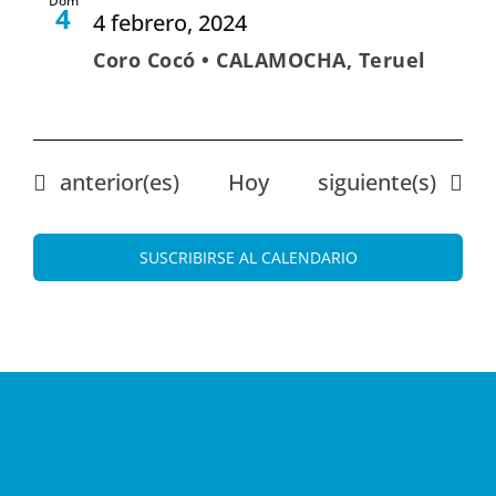
Dom
4
4 febrero, 2024
Coro Cocó • CALAMOCHA, Teruel
Eventos
Eventos
anterior(es)
Hoy
siguiente(s)
SUSCRIBIRSE AL CALENDARIO