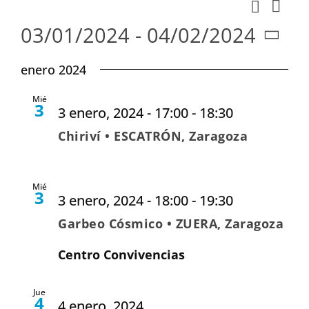
Nav
Buscar
Naveg
Lista
de
03/01/2024
 - 
04/02/2024
de
vist
Seleccionar
búsqu
enero 2024
de
fecha.
y
Eve
Mié
vistas
3
3 enero, 2024 - 17:00
-
18:30
de
Chiriví • ESCATRÓN, Zaragoza
Evento
Mié
3
3 enero, 2024 - 18:00
-
19:30
Garbeo Cósmico • ZUERA, Zaragoza
Centro Convivencias
Jue
4
4 enero, 2024