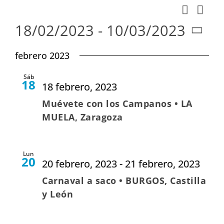
Nav
Buscar
Naveg
Lista
de
18/02/2023
 - 
10/03/2023
de
vist
Seleccionar
búsqu
febrero 2023
de
fecha.
y
Eve
Sáb
vistas
18
18 febrero, 2023
de
Muévete con los Campanos • LA
Evento
MUELA, Zaragoza
Lun
20
20 febrero, 2023
-
21 febrero, 2023
Carnaval a saco • BURGOS, Castilla
y León