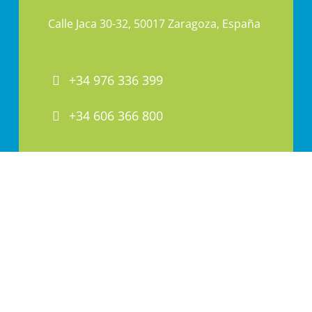
Calle Jaca 30-32, 50017 Zaragoza, España
+34 976 336 399
+34 606 366 800
PAI@PAI.COM.ES