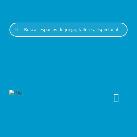
Saltar
al
contenido
Buscar:
Togg
ESPACIOS DE JUEGO
Navi
ESPECTÁCULOS