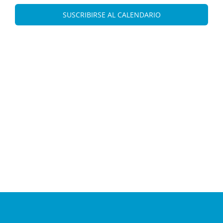
Eve
vistas
SUSCRIBIRSE AL CALENDARIO
de
Evento