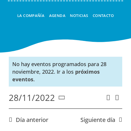
TALLERES
LA COMPAÑÍA
AGENDA
NOTICIAS
CONTACTO
LA LINTERNA MÁGICA
CUCÚ
A LA CARTA
No hay eventos programados para 28
noviembre, 2022. Ir a los
próximos
Aviso
eventos
.
28/11/2022
Nav
Buscar
Naveg
Día
Seleccionar
de
de
fecha.
vist
búsqu
Día anterior
Siguiente día
de
y