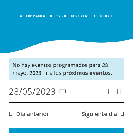
LA COMPAÑÍA
AGENDA
NOTICIAS
CONTACTO
No hay eventos programados para 28
Aviso
mayo, 2023. Ir a los
próximos eventos
.
28/05/2023
Nav
Buscar
Naveg
Día
Seleccionar
de
de
fecha.
vist
búsqu
Día anterior
Siguiente día
de
y
Eve