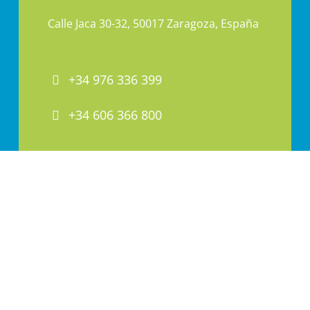
Calle Jaca 30-32, 50017 Zaragoza, España
+34 976 336 399
+34 606 366 800
PAI@PAI.COM.ES